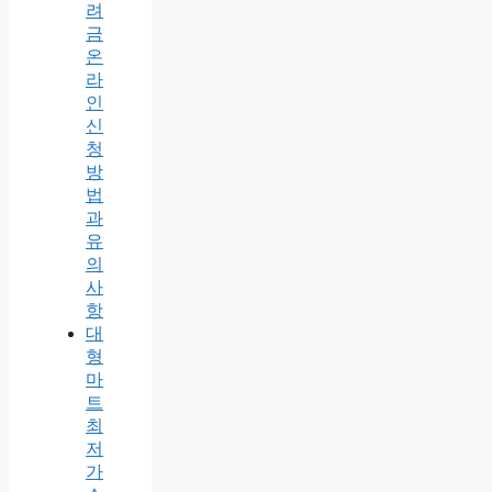
려
금
온
라
인
신
청
방
법
과
유
의
사
항
대
형
마
트
최
저
가