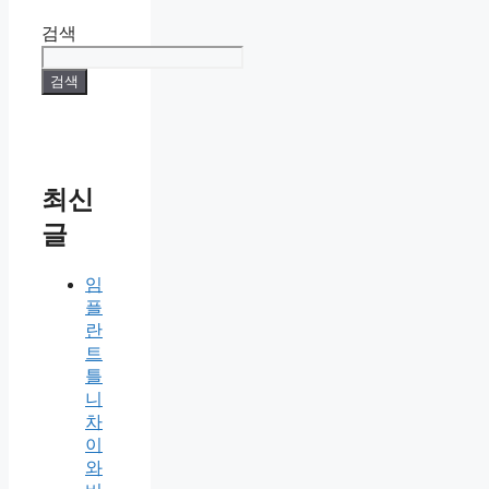
검색
검색
최신
글
임
플
란
트
틀
니
차
이
와