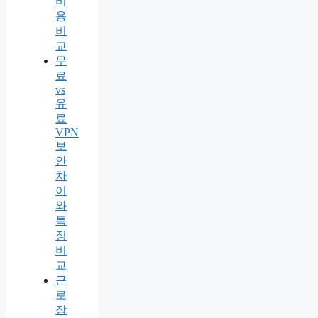
비
용
비
교
무
료
vs
유
료
VPN
보
안
차
이
와
특
징
비
교
근
로
장