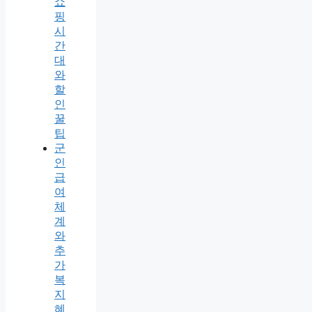
쇼
핑
시
간
대
와
할
인
꿀
팁
군
인
급
여
체
계
와
추
가
복
지
혜