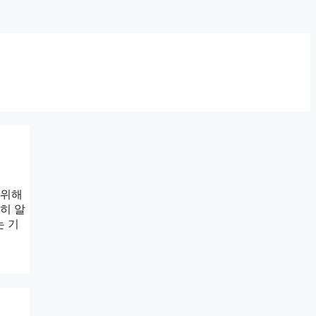
 위해
히 알
는 기