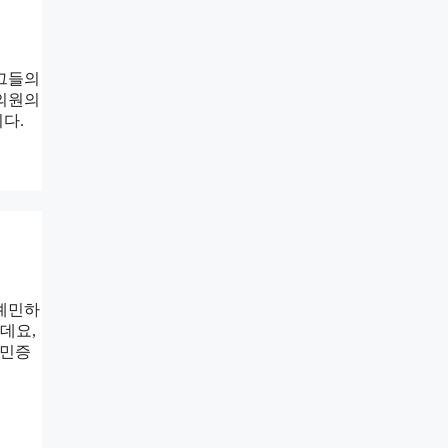
 그들의
회의원의
다.
 예민하
데요,
예민증