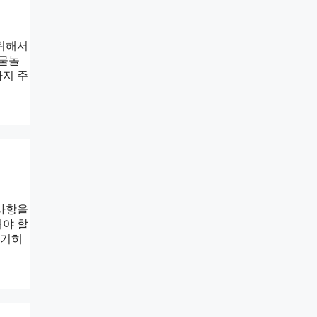
 위해서
 물놀
가지 주
의사항을
해야 할
전기히