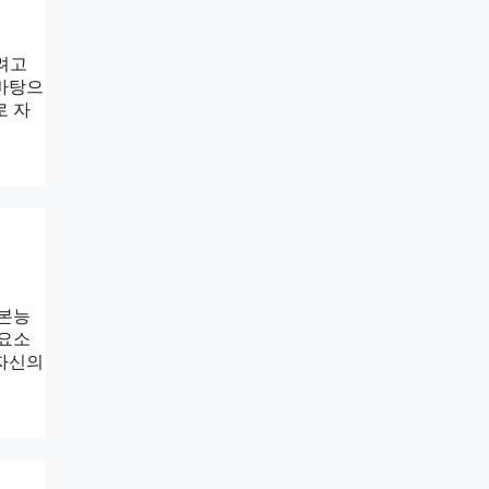
려고
 바탕으
로 자
 본능
 요소
 자신의