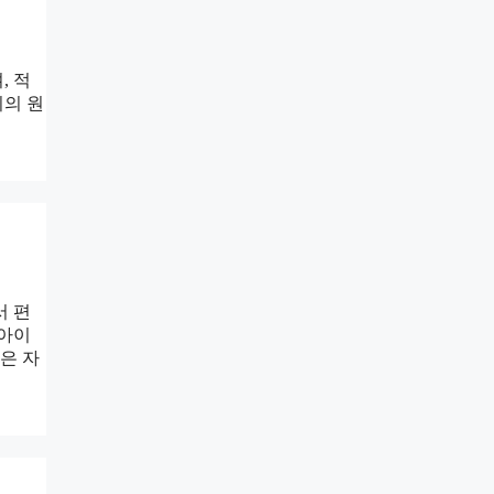
, 적
기의 원
서 편
 아이
은 자