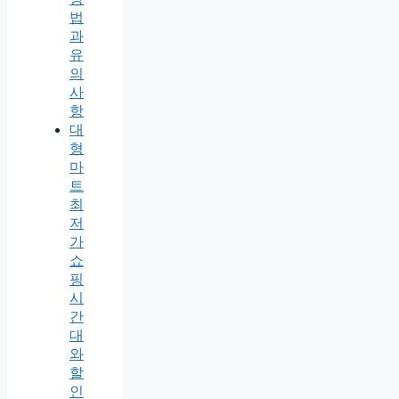
법
과
유
의
사
항
대
형
마
트
최
저
가
쇼
핑
시
간
대
와
할
인