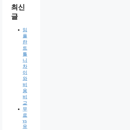
최신
글
임
플
란
트
틀
니
차
이
와
비
용
비
교
무
료
vs
유