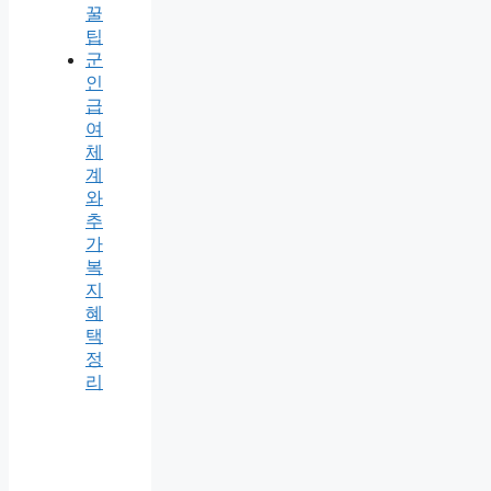
꿀
팁
군
인
급
여
체
계
와
추
가
복
지
혜
택
정
리