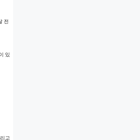
달 전
이 있
그리고