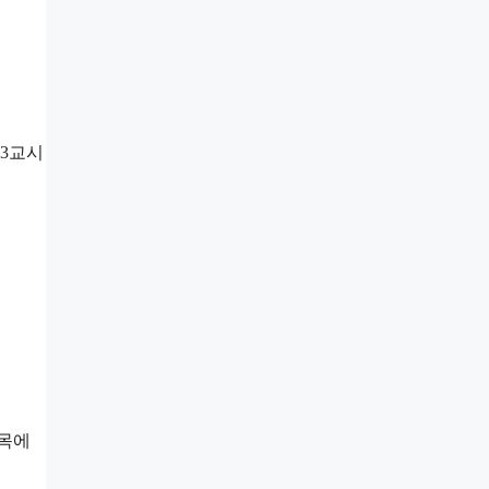
 3교시
과목에