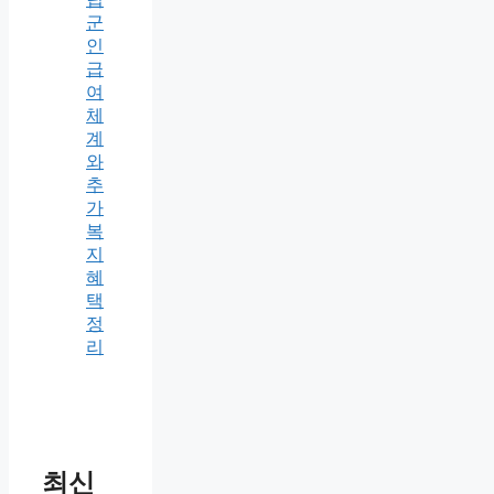
군
인
급
여
체
계
와
추
가
복
지
혜
택
정
리
최신