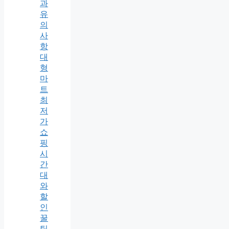
과
유
의
사
항
대
형
마
트
최
저
가
쇼
핑
시
간
대
와
할
인
꿀
팁