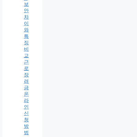
보
안
차
이
와
특
징
비
교
근
로
장
려
금
온
라
인
신
청
방
법