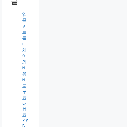
글
임
플
란
트
틀
니
차
이
와
비
용
비
교
무
료
vs
유
료
VP
N