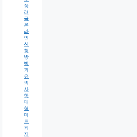
장
려
금
온
라
인
신
청
방
법
과
유
의
사
항
대
형
마
트
최
저