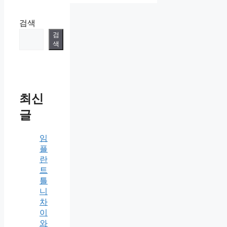
검색
검
색
최신
글
임
플
란
트
틀
니
차
이
와