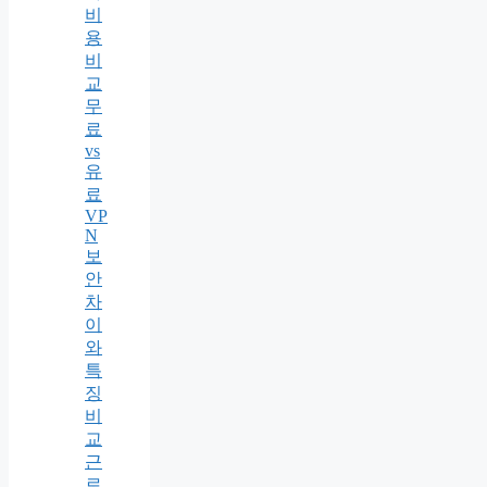
비
용
비
교
무
료
vs
유
료
VP
N
보
안
차
이
와
특
징
비
교
근
로