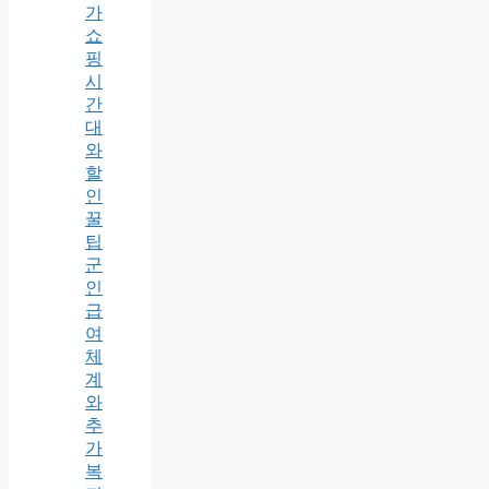
가
쇼
핑
시
간
대
와
할
인
꿀
팁
군
인
급
여
체
계
와
추
가
복