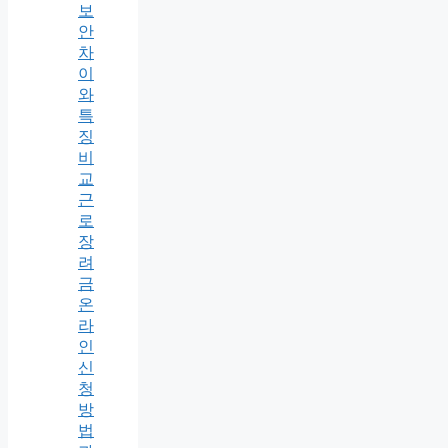
보
안
차
이
와
특
징
비
교
근
로
장
려
금
온
라
인
신
청
방
법