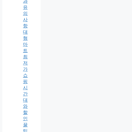
과
유
의
사
항
대
형
마
트
최
저
가
쇼
핑
시
간
대
와
할
인
꿀
팁