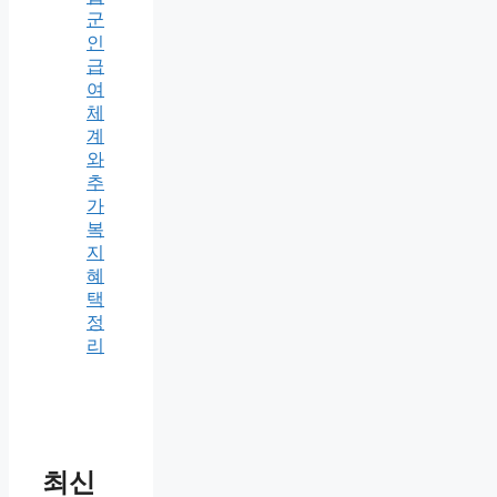
군
인
급
여
체
계
와
추
가
복
지
혜
택
정
리
최신