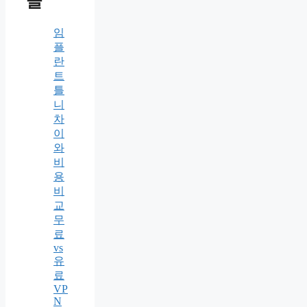
글
임
플
란
트
틀
니
차
이
와
비
용
비
교
무
료
vs
유
료
VP
N