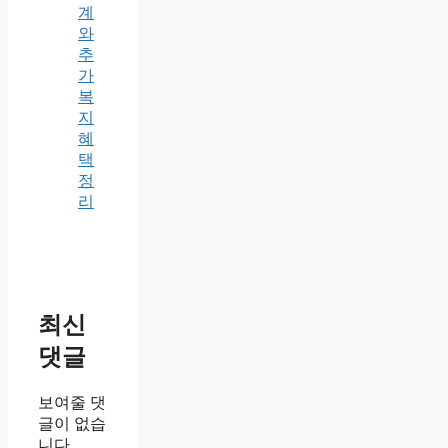
계
와
추
가
복
지
혜
택
정
리
최신
댓글
보여줄 댓
글이 없습
니다.