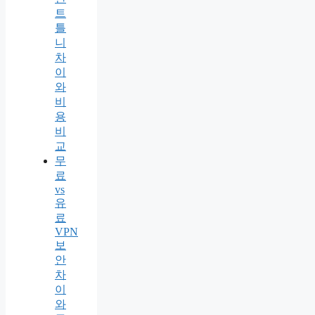
트
틀
니
차
이
와
비
용
비
교
무
료
vs
유
료
VPN
보
안
차
이
와