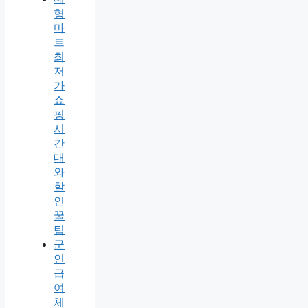
형
마
트
최
저
가
쇼
핑
시
간
대
와
할
인
꿀
팁
군
인
급
여
체