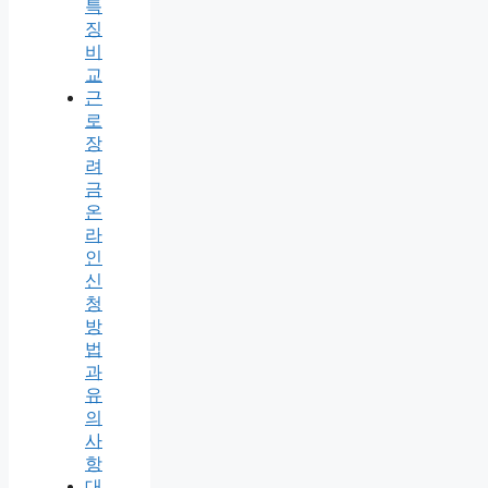
특
징
비
교
근
로
장
려
금
온
라
인
신
청
방
법
과
유
의
사
항
대