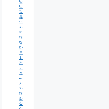
방
법
과
유
의
사
항
대
형
마
트
최
저
가
쇼
핑
시
간
대
와
할
인