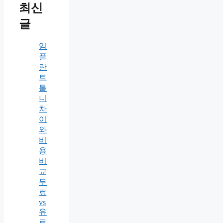
최신
글
임
플
란
트
틀
니
차
이
와
비
용
비
교
무
료
vs
유
료