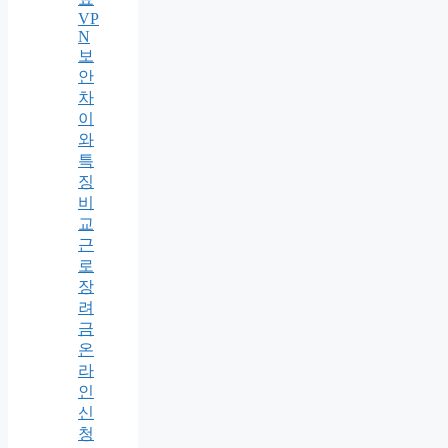
VP
N
보
안
차
이
와
특
징
비
교
근
로
장
려
금
온
라
인
신
청