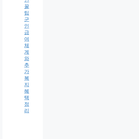
꿀
팁
군
인
급
여
체
계
와
추
가
복
지
혜
택
정
리