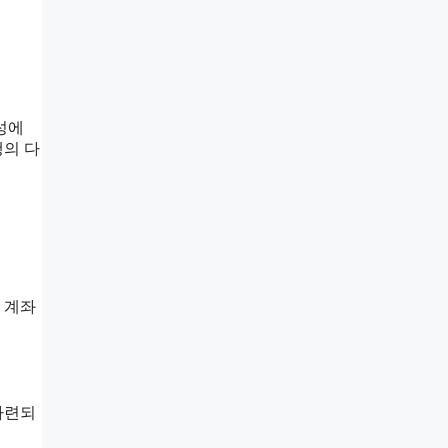
성에
행의 다
 계좌
마련되