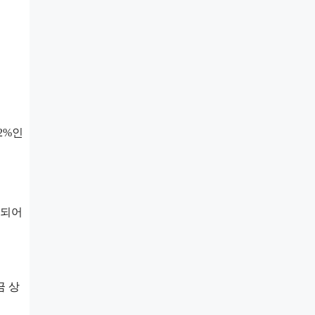
2%인
정되어
금 상