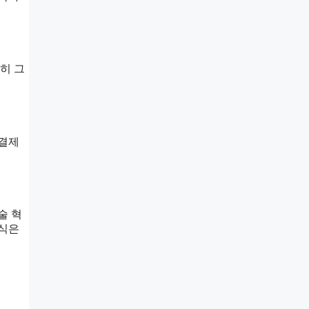
히 그
 결제
술 혁
주식은