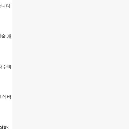
습니다.
기술 개
 다수의
인 에버
시작하