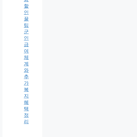
할
인
꿀
팁
군
인
급
여
체
계
와
추
가
복
지
혜
택
정
리