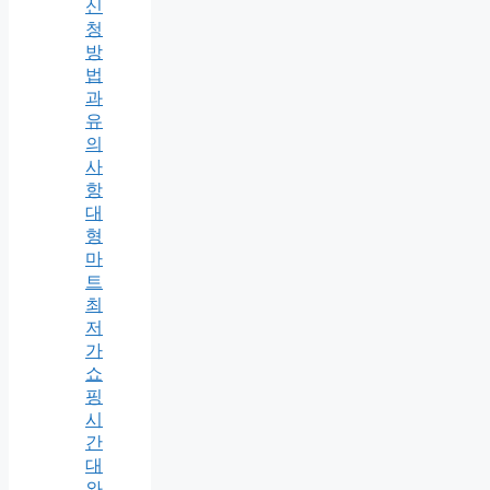
신
청
방
법
과
유
의
사
항
대
형
마
트
최
저
가
쇼
핑
시
간
대
와