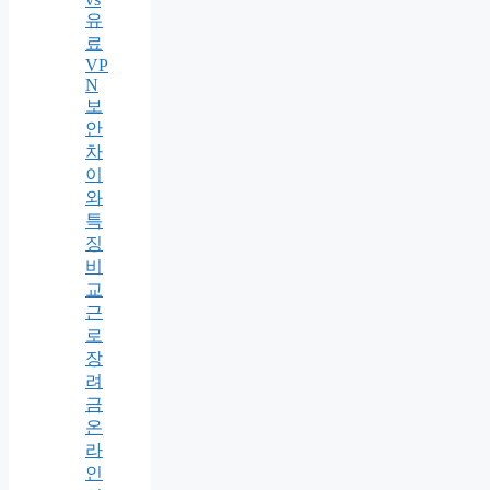
유
료
VP
N
보
안
차
이
와
특
징
비
교
근
로
장
려
금
온
라
인