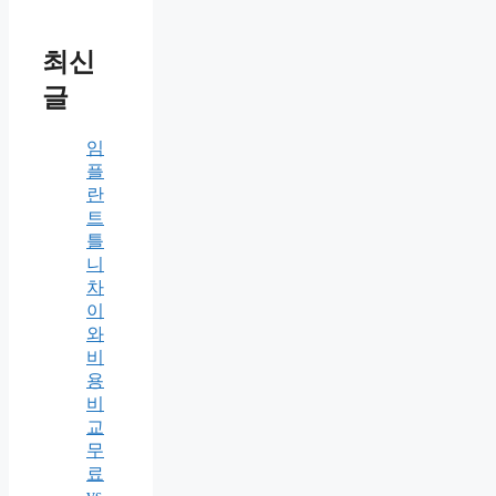
최신
글
임
플
란
트
틀
니
차
이
와
비
용
비
교
무
료
vs