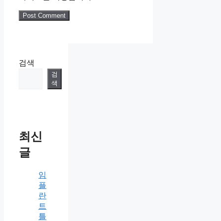
검색
검
색
최신
글
임
플
란
트
틀