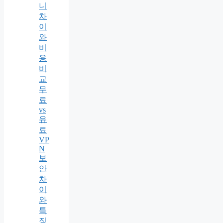
니
차
이
와
비
용
비
교
무
료
vs
유
료
VP
N
보
안
차
이
와
특
징