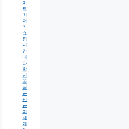
마
트
최
저
가
쇼
핑
시
간
대
와
할
인
꿀
팁
군
인
급
여
체
계