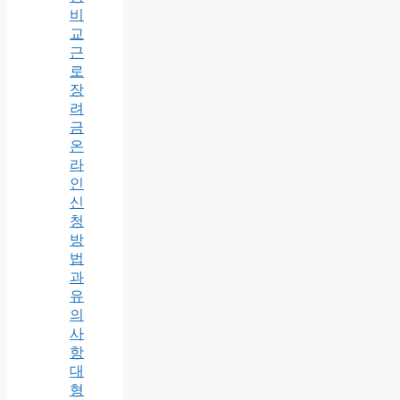
비
교
근
로
장
려
금
온
라
인
신
청
방
법
과
유
의
사
항
대
형