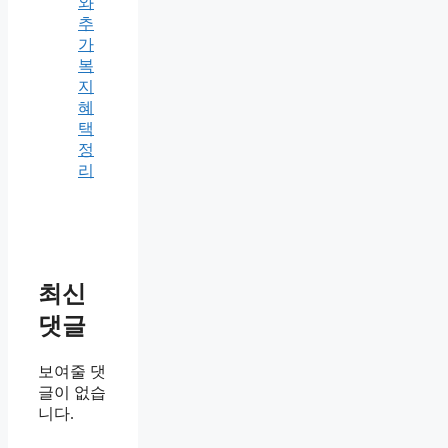
와
추
가
복
지
혜
택
정
리
최신
댓글
보여줄 댓
글이 없습
니다.