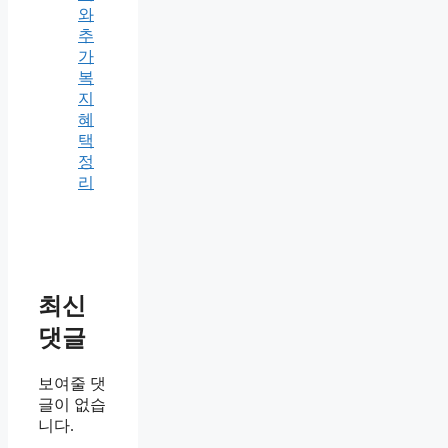
와
추
가
복
지
혜
택
정
리
최신
댓글
보여줄 댓
글이 없습
니다.