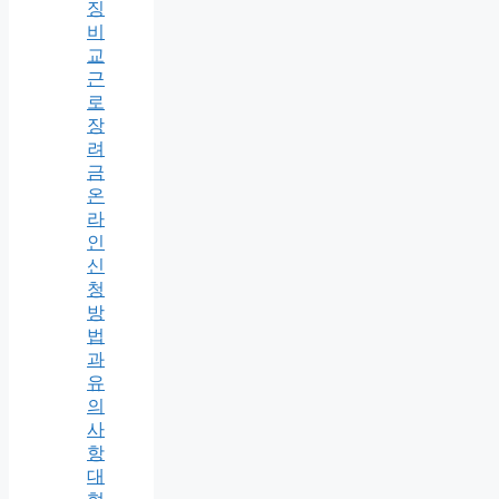
징
비
교
근
로
장
려
금
온
라
인
신
청
방
법
과
유
의
사
항
대