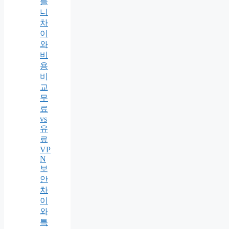
틀
니
차
이
와
비
용
비
교
무
료
vs
유
료
VP
N
보
안
차
이
와
특