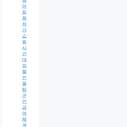
형
마
트
최
저
가
쇼
핑
시
간
대
와
할
인
꿀
팁
군
인
급
여
체
계